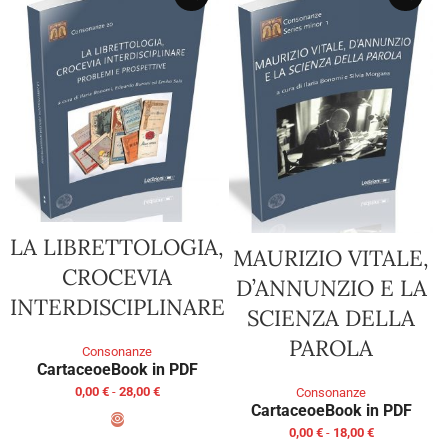
LA LIBRETTOLOGIA,
MAURIZIO VITALE,
CROCEVIA
D’ANNUNZIO E LA
INTERDISCIPLINARE
SCIENZA DELLA
PAROLA
Consonanze
Cartaceo
eBook in PDF
0,00
€
-
28,00
€
Consonanze
Cartaceo
eBook in PDF
0,00
€
-
18,00
€
SCEGLI