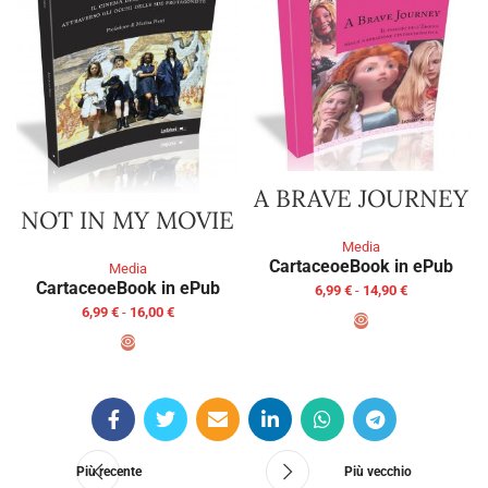
A BRAVE JOURNEY
NOT IN MY MOVIE
Media
Cartaceo
eBook in ePub
Media
Cartaceo
eBook in ePub
6,99
€
-
14,90
€
6,99
€
-
16,00
€
SCEGLI
SCEGLI
Più recente
Più vecchio