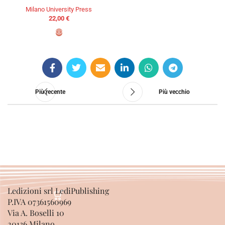
Milano University Press
22,00
€
AGGIUNGI AL CARRELLO
Più recente
Più vecchio
Ledizioni srl LediPublishing
P.IVA 07361560969
Via A. Boselli 10
20136 Milano