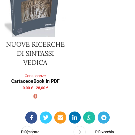
NUOVE RICERCHE
DI SINTASSI
VEDICA
Consonanze
Cartaceo
eBook in PDF
0,00
€
-
28,00
€
SCEGLI
Più recente
Più vecchio