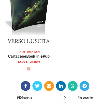
VERSO L’USCITA
Studi umanistici
Cartaceo
eBook in ePub
12,99
€
-
28,00
€
SCEGLI
Più recente
Più vecchio