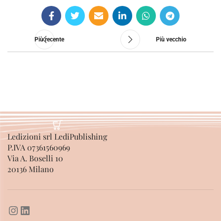
Più recente
Più vecchio
Ledizioni srl LediPublishing
P.IVA 07361560969
Via A. Boselli 10
20136 Milano