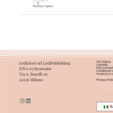
Più recente
Simone Caputi
Chi Siamo
Ledizioni srl LediPublishing
Contatti
P.IVA 07361560969
FAQ ed Aiut
Condizioni 
Via A. Boselli 10
Scarica il c
20136 Milano
Privacy Pol
It