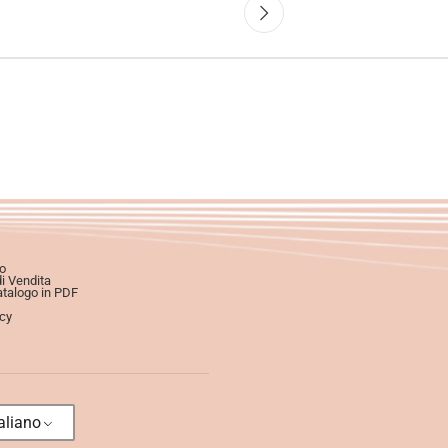
o
di Vendita
atalogo in PDF
icy
aliano