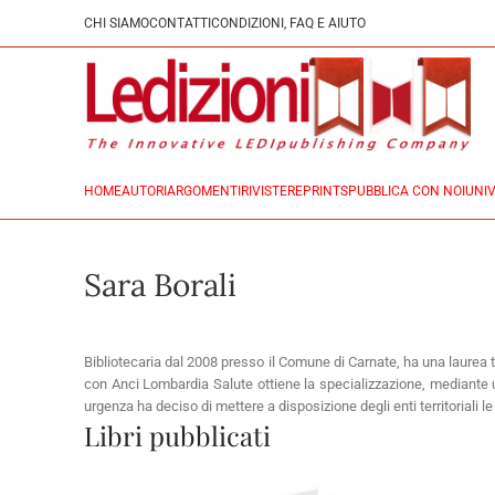
CHI SIAMO
CONTATTI
CONDIZIONI, FAQ E AIUTO
HOME
AUTORI
ARGOMENTI
RIVISTE
REPRINTS
PUBBLICA CON NOI
UNIV
Sara Borali
Bibliotecaria dal 2008 presso il Comune di Carnate, ha una laurea tr
con Anci Lombardia Salute ottiene la specializzazione, mediante u
urgenza ha deciso di mettere a disposizione degli enti territoriali
Libri pubblicati