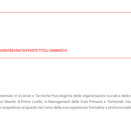
ERSITÀ
EVENTI
OFFERTE
TITOLI OA
MARCHI
iennale in Scienze e Tecniche Psicologiche delle organizzazioni sociali e delle re
n Master di Primo Livello, in Management delle Cure Primarie e Territoriali. I
 le competenze acquisite nel corso della sua esperienza formativa e professionale