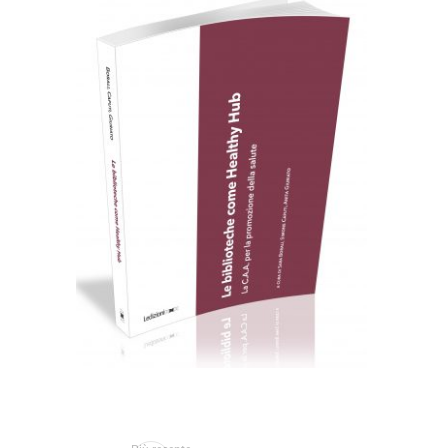
Cartaceo
eBook in ePub
8,99
€
18,00
€
Scegli