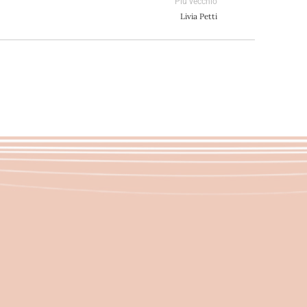
Più vecchio
Livia Petti