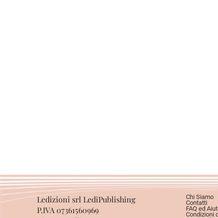
Chi Siamo
Ledizioni srl LediPublishing
Contatti
P.IVA 07361560969
FAQ ed Aiut
Condizioni 