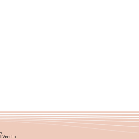
o
di Vendita