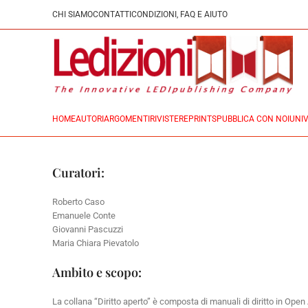
CHI SIAMO
CONTATTI
CONDIZIONI, FAQ E AIUTO
HOME
AUTORI
ARGOMENTI
RIVISTE
REPRINTS
PUBBLICA CON NOI
UNIV
Curatori:
Roberto Caso
Emanuele Conte
Giovanni Pascuzzi
Maria Chiara Pievatolo
Ambito e scopo:
La collana “Diritto aperto” è composta di manuali di diritto in Open