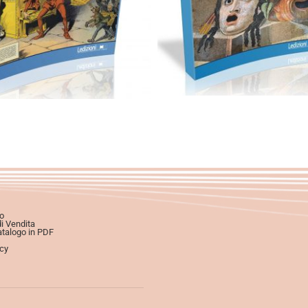
Cartaceo
eBook in eP
eBook in PDF
eBook in PDF
0,00
€
19,90
€
0,00
€
18,00
€
Scegli
Scegli
o
di Vendita
atalogo in PDF
icy