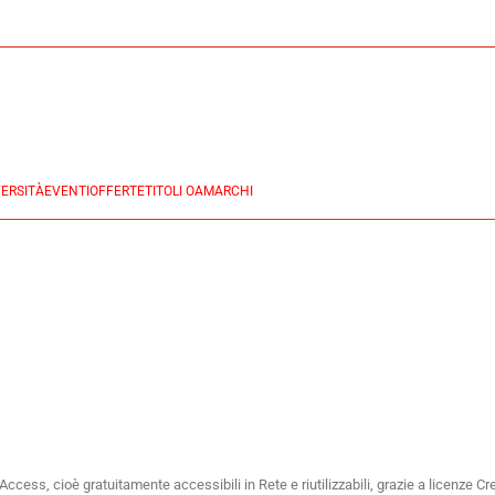
ERSITÀ
EVENTI
OFFERTE
TITOLI OA
MARCHI
 Access, cioè gratuitamente accessibili in Rete e riutilizzabili, grazie a licenze