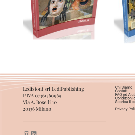
Cartaceo
eBook in ePub
eBook in PDF
0,00
€
22,00
€
Scegli
Chi Siamo
Ledizioni srl LediPublishing
Contatti
P.IVA 07361560969
FAQ ed Aiut
Condizioni 
Via A. Boselli 10
Scarica il c
20136 Milano
Privacy Pol