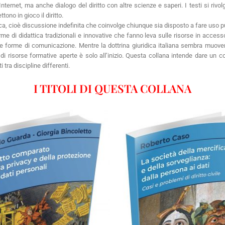
Internet, ma anche dialogo del diritto con altre scienze e saperi. I testi si ri
ono in gioco il diritto.
ca, cioè discussione indefinita che coinvolge chiunque sia disposto a fare uso pu
di didattica tradizionali e innovative che fanno leva sulle risorse in accesso 
 forme di comunicazione. Mentre la dottrina giuridica italiana sembra muoversi
po di risorse formative aperte è solo all’inizio. Questa collana intende dare un c
tra discipline differenti.
I TITOLI DI QUESTA COLLANA
artaceo
eBook in ePub