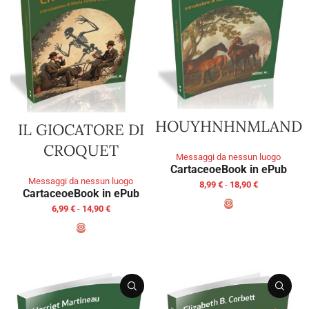
HOUYHNHNMLAND
IL GIOCATORE DI
CROQUET
Messaggi da nessun luogo
Cartaceo
eBook in ePub
Messaggi da nessun luogo
8,99
€
-
18,90
€
Cartaceo
eBook in ePub
6,99
€
-
14,90
€
SCEGLI
SCEGLI