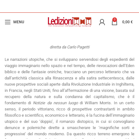
0
MENU
0,00
€
diretta da Carlo Pagetti
Le narrazioni utopiche, che si sviluppano servendosi degli espedienti del
viaggio immaginario nello spazio e nel tempo, delle rievocazioni dell’Eden
biblico e delle fantasie oniriche, tracciano un percorso letterario che va
dall’antichità classica alla Rinascenza e alla satira settecentesca, dalle
nuove prospettive sociali aperte dalla Rivoluzione Industriale in Inghilterra,
in Francia, negli Stati Uniti, fino all’affermazione di una visione, basata sul
recupero della natura e sulla condanna del capitalismo, che è il
fondamento di
Notizie da nessun luogo
di William Morris. In un certo
senso, il periodo vittoriano, ricco di prospettive contrastanti in ambito
filosofico e scientifico, economico e letterario, è la fucina dell’immaginario
utopico e del suo ‘doppio’, il romanzo distopico, in cui si convogliano
denunce e polemiche dirette a smascherare le ‘magnifiche sorti e
progressive’ del mondo moderno. Da questo ricco terreno emergono le