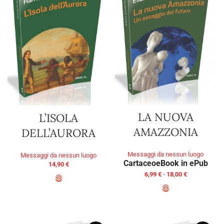
LA NUOVA
L’ISOLA
AMAZZONIA
DELL’AURORA
Messaggi da nessun luogo
Messaggi da nessun luogo
Cartaceo
eBook in ePub
14,90
€
6,99
€
-
18,00
€
AGGIUNGI AL CARRELLO
SCEGLI