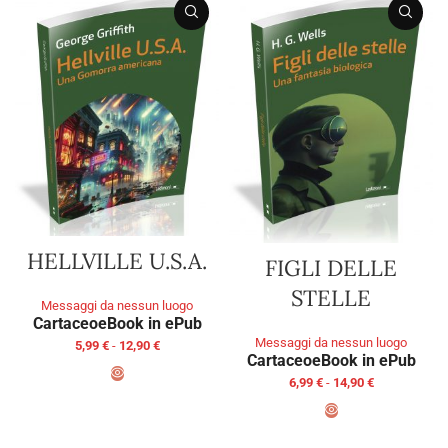
HELLVILLE U.S.A.
FIGLI DELLE
STELLE
Messaggi da nessun luogo
Cartaceo
eBook in ePub
Messaggi da nessun luogo
5,99
€
-
12,90
€
Cartaceo
eBook in ePub
6,99
€
-
14,90
€
SCEGLI
SCEGLI