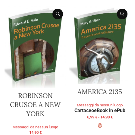
AMERICA 2135
ROBINSON
CRUSOE A NEW
Messaggi da nessun luogo
Cartaceo
eBook in ePub
YORK
6,99
€
-
14,90
€
Messaggi da nessun luogo
14,90
€
SCEGLI