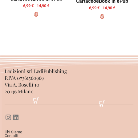
Cartaceo
eBook in ePub
6,99
€
-
14,90
€
6,99
€
-
14,90
€
SCEGLI
SCEGLI
Ledizioni srl LediPublishing
P.IVA 07361560969
Via A. Boselli 10
20136 Milano
Chi Siamo
Contatti