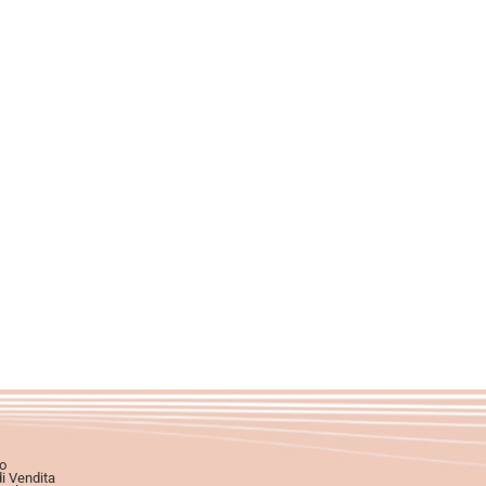
o
di Vendita