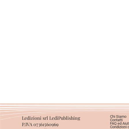
Chi Siamo
Ledizioni srl LediPublishing
Contatti
P.IVA 07361560969
FAQ ed Aiut
Condizioni 