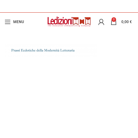
0
MENU
0,00
€