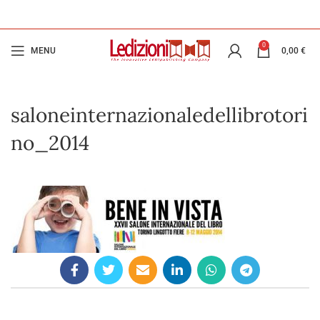
0
MENU
0,00
€
saloneinternazionaledellibrotori
no_2014