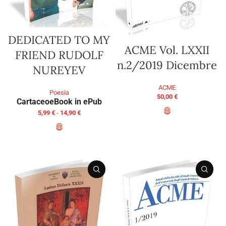
DEDICATED TO MY
ACME Vol. LXXII
FRIEND RUDOLF
n.2/2019 Dicembre
NUREYEV
ACME
Poesia
50,00
€
Cartaceo
eBook in ePub
5,99
€
-
14,90
€
AGGIUNGI AL CARRELLO
SCEGLI