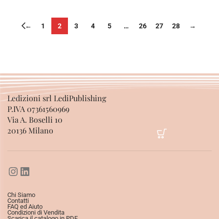
←
1
2
3
4
5
…
26
27
28
→
Ledizioni srl LediPublishing
P.IVA 07361560969
Via A. Boselli 10
20136 Milano
Chi Siamo
Contatti
FAQ ed Aiuto
Condizioni di Vendita
Scarica il catalogo in PDF