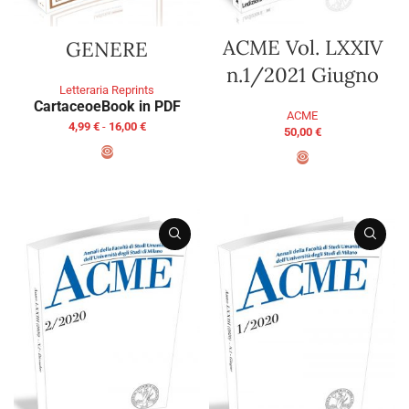
ACME Vol. LXXIV
GENERE
n.1/2021 Giugno
Letteraria Reprints
Cartaceo
eBook in PDF
ACME
4,99
€
-
16,00
€
50,00
€
SCEGLI
AGGIUNGI AL CARRELLO