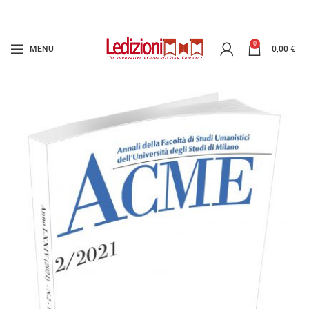
0
MENU
0,00
€