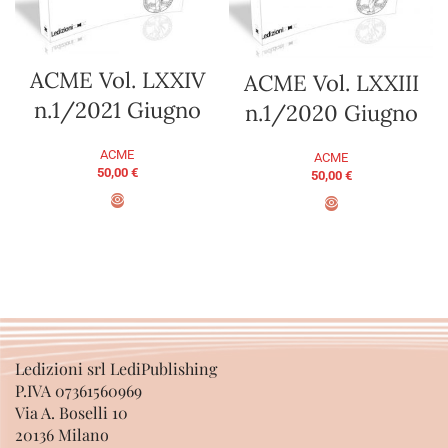
ACME Vol. LXXIV
ACME Vol. LXXIII
n.1/2021 Giugno
n.1/2020 Giugno
ACME
ACME
50,00
€
50,00
€
AGGIUNGI AL CARRELLO
AGGIUNGI AL CARRELLO
Ledizioni srl LediPublishing
P.IVA 07361560969
Via A. Boselli 10
20136 Milano