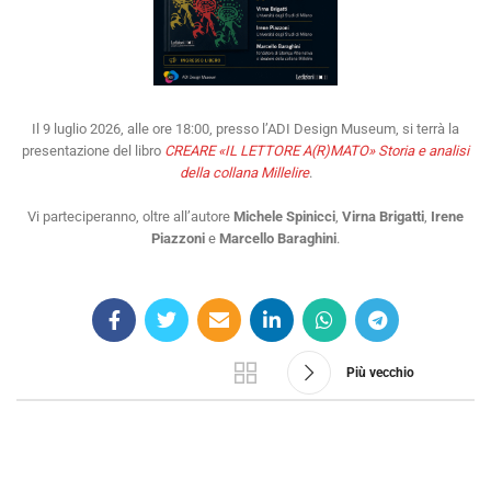
Il 9 luglio 2026, alle ore 18:00, presso l’ADI Design Museum, si terrà la
presentazione del libro
CREARE «IL LETTORE A(R)MATO» Storia e analisi
della collana Millelire
.
Vi parteciperanno, oltre all’autore
Michele Spinicci
,
Virna Brigatti
,
Irene
Piazzoni
e
Marcello Baraghini
.
Più vecchio