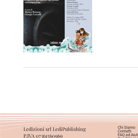
Chi Siamo
Ledizioni srl LediPublishing
Contatti
P.IVA 07361560969
FAQ ed Aiut