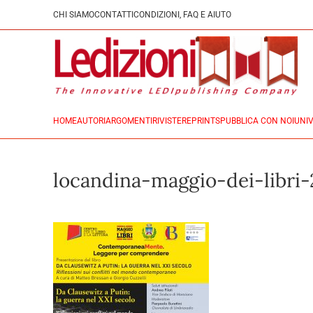
CHI SIAMO
CONTATTI
CONDIZIONI, FAQ E AIUTO
HOME
AUTORI
ARGOMENTI
RIVISTE
REPRINTS
PUBBLICA CON NOI
UNIV
locandina-maggio-dei-libri-