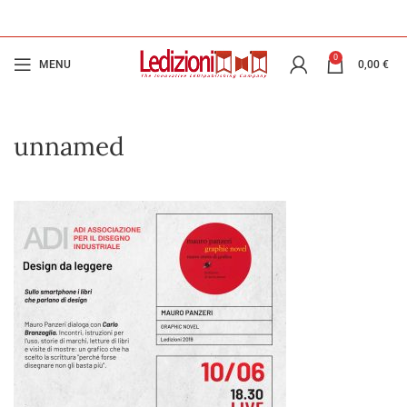
0
MENU
0,00
€
unnamed