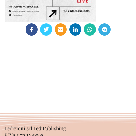
Ledizioni srl LediPublishing
P.IVA 07361560969