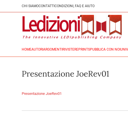
CHI SIAMO
CONTATTI
CONDIZIONI, FAQ E AIUTO
HOME
AUTORI
ARGOMENTI
RIVISTE
REPRINTS
PUBBLICA CON NOI
UNIV
Presentazione JoeRev01
Presentazione JoeRev01