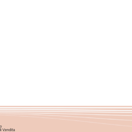
o
di Vendita