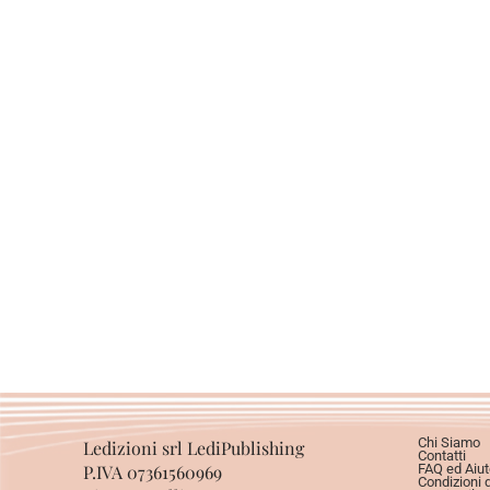
Chi Siamo
Ledizioni srl LediPublishing
Contatti
P.IVA 07361560969
FAQ ed Aiut
Condizioni 