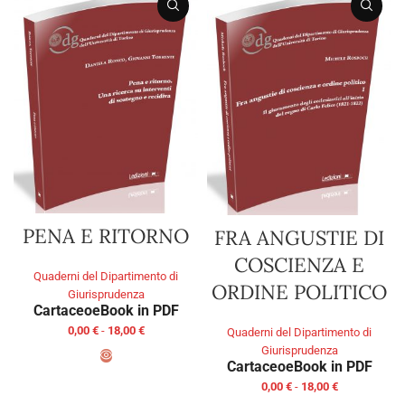
PENA E RITORNO
FRA ANGUSTIE DI
COSCIENZA E
Quaderni del Dipartimento di
ORDINE POLITICO
Giurisprudenza
Cartaceo
eBook in PDF
0,00
€
-
18,00
€
Quaderni del Dipartimento di
Giurisprudenza
Cartaceo
eBook in PDF
SCEGLI
0,00
€
-
18,00
€