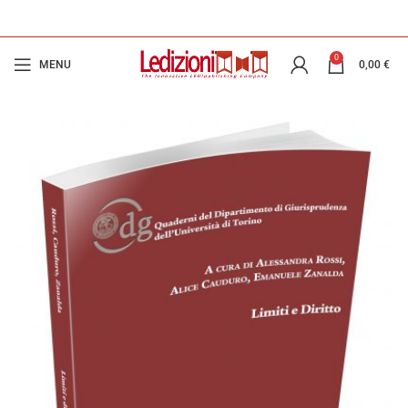
0
MENU
0,00
€