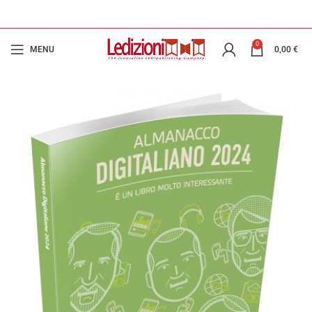
0
MENU
0,00
€