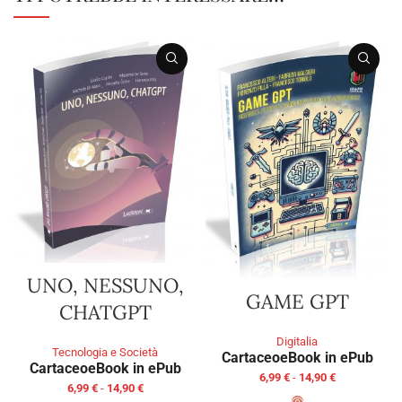
UNO, NESSUNO,
GAME GPT
CHATGPT
Digitalia
Tecnologia e Società
Cartaceo
eBook in ePub
Cartaceo
eBook in ePub
6,99
€
-
14,90
€
6,99
€
-
14,90
€