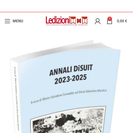
0
MENU
0,00
€