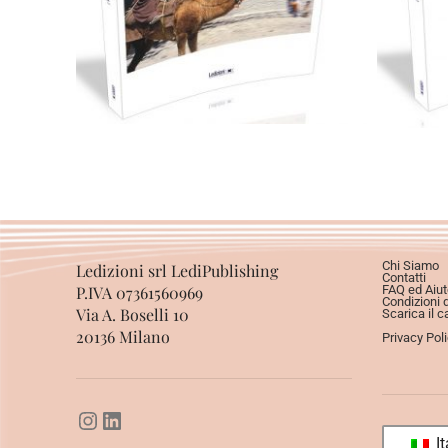
Aggiungi al carrello
Chi Siamo
Ledizioni srl LediPublishing
Contatti
P.IVA 07361560969
FAQ ed Aiut
Condizioni 
Via A. Boselli 10
Scarica il c
20136 Milano
Privacy Pol
It