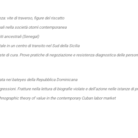
za: vite di traverso, figure del riscatto
tuali nella società otomì contemporanea
iti ancestrali (Senegal)
e in un centro di transito nel Sud della Sicilia
ste di cura. Prove pratiche di negoziazione e resistenza diagnostica delle persone
hata nei bateyes della Repubblica Dominicana
ssioni. Fratture nella lettura di biografie violate e dell’azione nelle istanze di p
nographic theory of value in the contemporary Cuban labor market