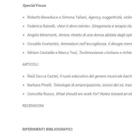
Special Focus
Roberto Beneduce e Simona Taliani,
Agency, soggettività, violen
Federica Rainelli,
«Non ti devo niente». Stregoneria e terapie ri
Angelo Miramonti,
Amina: ritratto di una donna abitata dagli spir
Osvaldo Costantini,
Ammalarsi nell’accoglienza. Il disagio mental
Miriam Castaldo e Marco Tosi,
Testimonianze cristiane e richie
ARTICOLI
Raúl Zecca Castel,
Il ruolo educativo del genere musicale bac
Barbara Pinelli,
Teleologie di emancipazione, senso del sé, trasgre
Concetta Russo,
What should we work for? Notes toward an eth
RECENSIONI
RIFERIMENTI BIBLIOGRAFICI