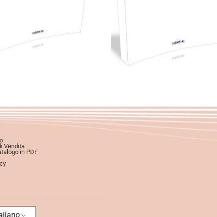
Aggiungi al carrello
Aggiungi al carrello
o
di Vendita
atalogo in PDF
icy
aliano