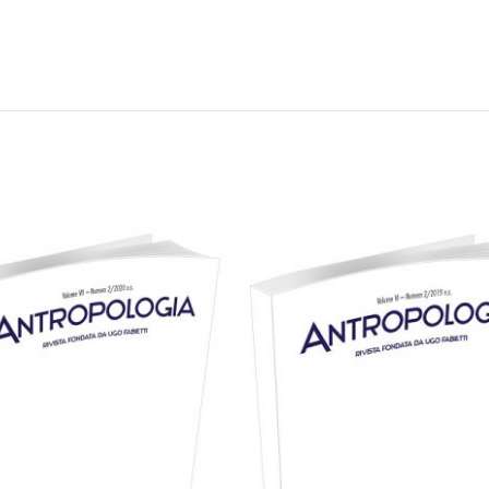
25,00
€
25,00
€