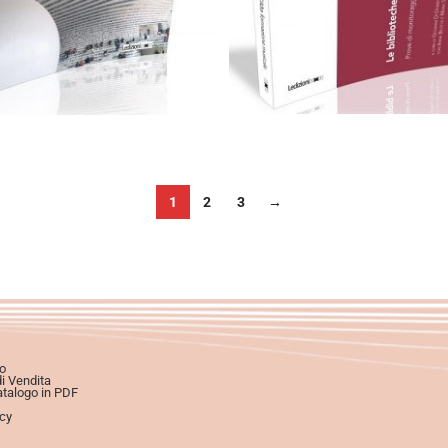
Aggiungi al carrello
Scegli
1
2
3
→
o
di Vendita
atalogo in PDF
icy