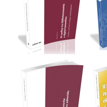
C
Cartaceo
eBook in ePub
eBook in PDF
0,00
€
20,00
€
Scegli
Cartaceo
eBook in ePub
eBook in PDF