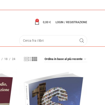
0
0,00
€
LOGIN / REGISTRAZIONE
18
24