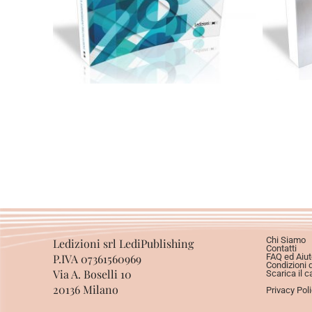
Scegli
Chi Siamo
Ledizioni srl LediPublishing
Contatti
P.IVA 07361560969
FAQ ed Aiut
Condizioni 
Via A. Boselli 10
Scarica il c
20136 Milano
Privacy Pol