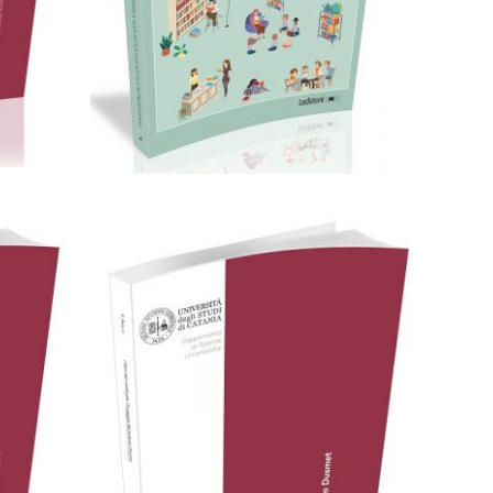
Cartaceo
eBook in PDF
0,00
€
28,00
€
Scegli
ub
Cartaceo
eBook in ePub