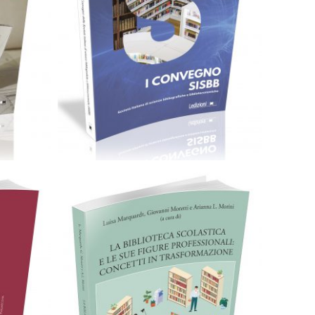
F
Cartaceo
eBook in ePub
eBook in PDF
0,00
€
28,00
€
Scegli
ub