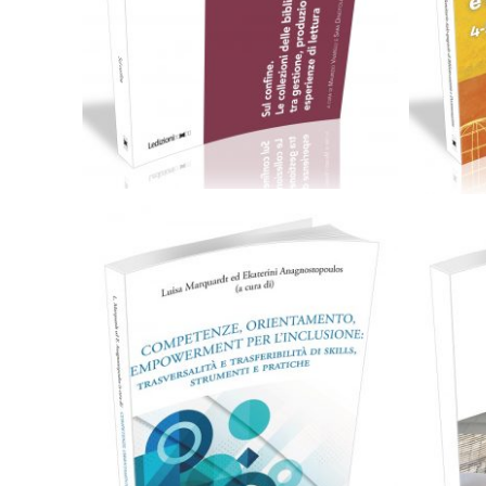
0,00
€
24,00
€
Scegli
Cartaceo
eBook in PDF
0,00
€
24,00
€