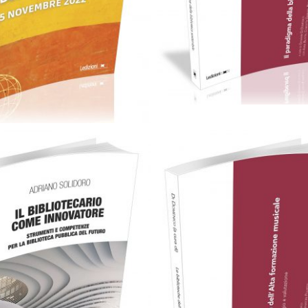
12,99
€
28,00
€
Cartaceo
eBook in PDF
Scegli
0,00
€
28,00
€
Scegli
28,00
€
Cartaceo
eBook in eP
12,99
€
38,00
€