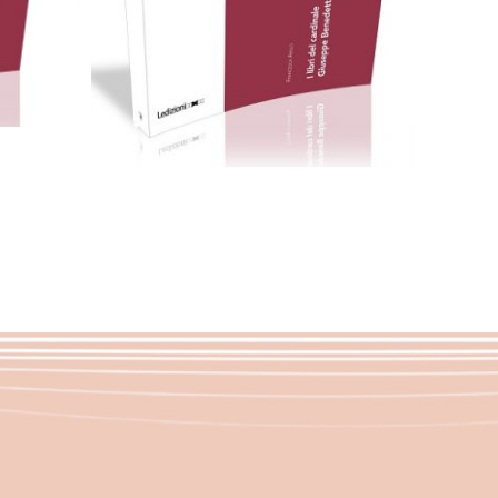
7,99
€
18,00
€
Scegli