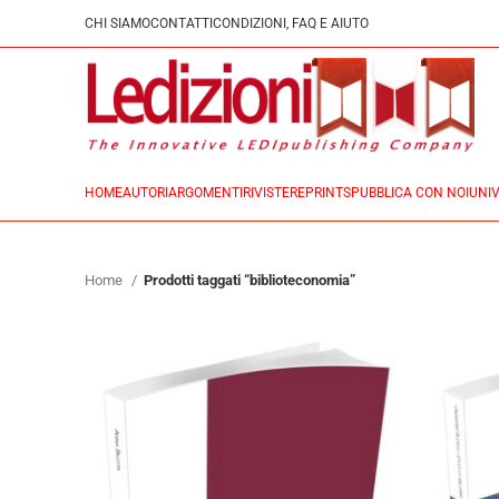
CHI SIAMO
CONTATTI
CONDIZIONI, FAQ E AIUTO
HOME
AUTORI
ARGOMENTI
RIVISTE
REPRINTS
PUBBLICA CON NOI
UNIV
Home
Prodotti taggati “biblioteconomia”