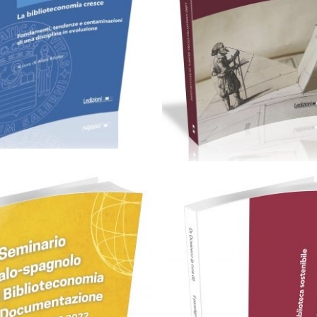
artaceo
eBook in ePub
eBook in PDF
Cartaceo
eBook in PD
0,00
€
18,00
€
0,00
€
24,00
€
Scegli
Scegli
Cartaceo
eBook in eP