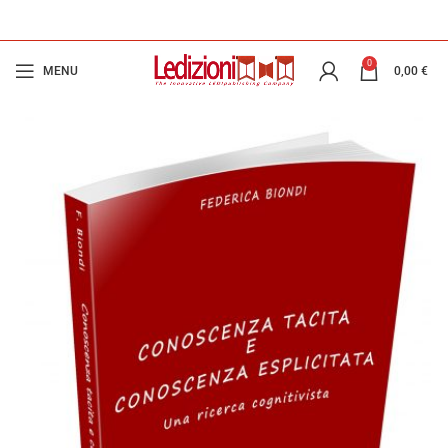
0
MENU
0,00
€