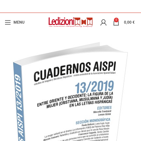
0
MENU
0,00
€