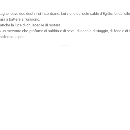
tagne, dove due destini si incontrano. Lui viene dal sole caldo d’Egitto, lei dal sil
ra a battere all’unisono.
 anche la luce di chi sceglie di restare.
n racconto che profuma di sabbia e di neve, di casa e di viaggio, di fede e di sp
rasforma in ponti.