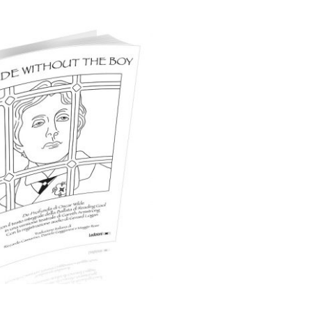
artaceo
eBook in ePub
5,99
€
15,00
€
Scegli