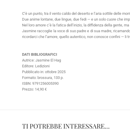
C’è un punto, tra il vento caldo del deserto e l’aria sottile delle mon
Due anime lontane, due lingue, due fedi — e un solo cuore che impa
Nel loro amore c’è la fatica dell’inizio, la diffidenza della gente, ma
Jasmine raccoglie la voce di suo padre e di sua madre, ricamando u
ricordarci che l’amore, quello autentico, non conosce confini — li t
DATI BIBLIOGRAFICI
Autrice: Jasmine El Hag
Editore: Ledizioni
Pubblicato in: ottobre 2025
Formato: brossura, 133 p.
ISBN: 9791256005390
Prezzo: 14,90 €
TI POTREBBE INTERESSARE…