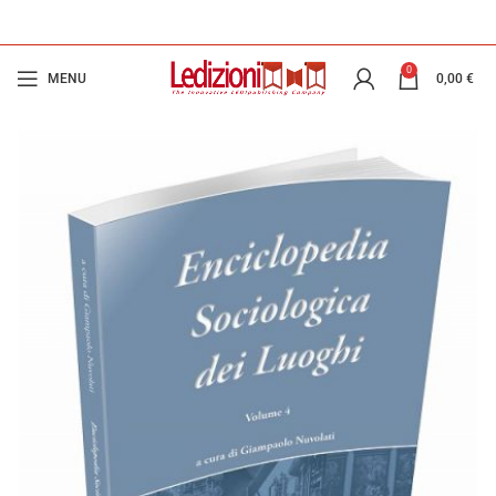
0
MENU
0,00
€