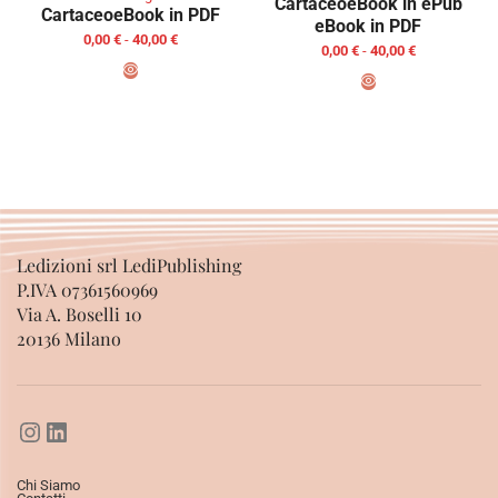
Cartaceo
eBook in ePub
Cartaceo
eBook in PDF
eBook in PDF
0,00
€
-
40,00
€
0,00
€
-
40,00
€
SCEGLI
SCEGLI
Ledizioni srl LediPublishing
P.IVA 07361560969
Via A. Boselli 10
20136 Milano
Chi Siamo