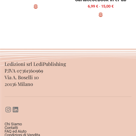
6,99
€
-
15,00
€
SCEGLI
SCEGLI
Ledizioni srl LediPublishing
P.IVA 07361560969
Via A. Boselli 10
20136 Milano
Chi Siamo
Contatti
FAQ ed Aiuto
Condizioni di Vendita