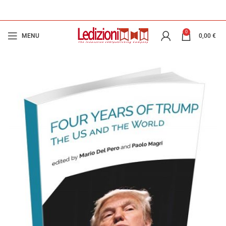
0
MENU
0,00
€