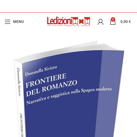
0
MENU
0,00
€