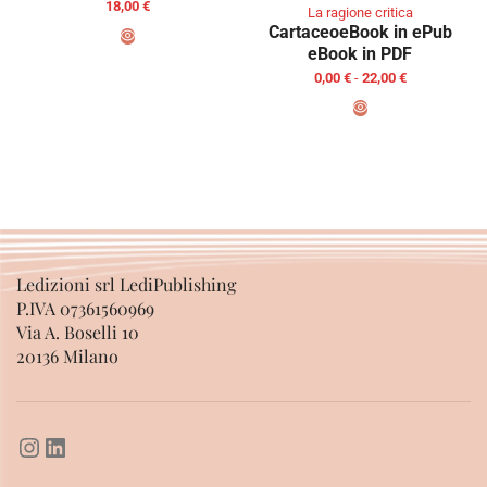
18,00
€
La ragione critica
Cartaceo
eBook in ePub
eBook in PDF
AGGIUNGI AL CARRELLO
0,00
€
-
22,00
€
SCEGLI
Ledizioni srl LediPublishing
P.IVA 07361560969
Via A. Boselli 10
20136 Milano