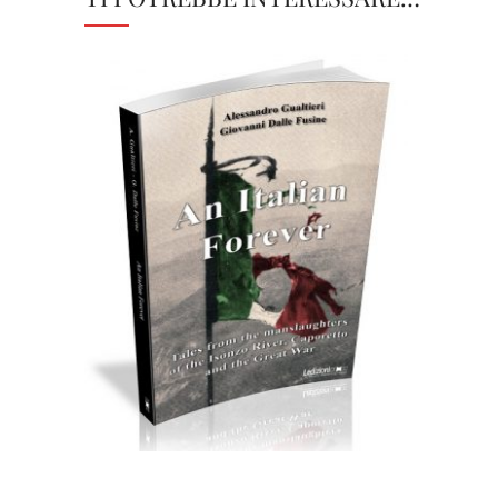
Cartaceo
eBook in ePub
6,99
€
18,00
€
Scegli