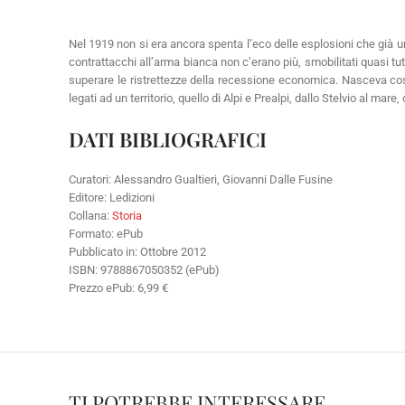
Nel 1919 non si era ancora spenta l’eco delle esplosioni che già u
contrattacchi all’arma bianca non c’erano più, smobilitati quasi tutt
superare le ristrettezze della recessione economica. Nasceva così n
legati ad un territorio, quello di Alpi e Prealpi, dallo Stelvio al ma
DATI BIBLIOGRAFICI
Curatori: Alessandro Gualtieri, Giovanni Dalle Fusine
Editore: Ledizioni
Collana:
Storia
Formato: ePub
Pubblicato in: Ottobre 2012
ISBN: 9788867050352 (ePub)
Prezzo ePub: 6,99 €
TI POTREBBE INTERESSARE…