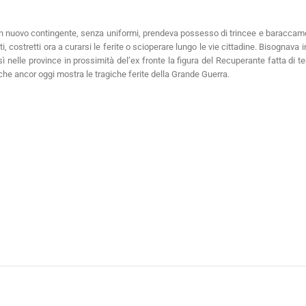
n nuovo contingente, senza uniformi, prendeva possesso di trincee e baraccamenti
i, costretti ora a curarsi le ferite o scioperare lungo le vie cittadine. Bisognava
elle province in prossimità del’ex fronte la figura del Recuperante fatta di temer
re, che ancor oggi mostra le tragiche ferite della Grande Guerra.