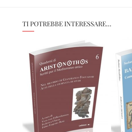
TI POTREBBE INTERESSARE…
45,00
€
Aggiungi al carrello