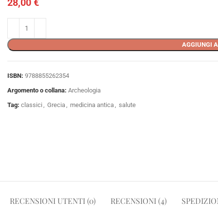
28,00
€
AGGIUNGI A
ISBN:
9788855262354
Argomento o collana:
Archeologia
Tag:
classici
,
Grecia
,
medicina antica
,
salute
RECENSIONI UTENTI (0)
RECENSIONI (4)
SPEDIZIO