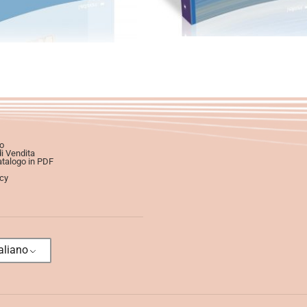
o
di Vendita
atalogo in PDF
icy
aliano