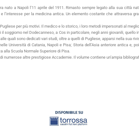
ra nato a Napoli l’11 aprile del 1911. Rimasto sempre legato alla sua città nat
 e l’interesse per la medicina antica. Un elemento costante che attraversa gran 
ugliese per più motivi. Il medico e lo storico, i loro metodi impersonati al megli
i il soggiorno nel Dodecanneso, a Cos in particolare, negli anni giovanili, quello 
le quali sono dedicati vari studi, oltre a quelli di Pugliese, apparsi nella sua rivi
le Università di Catania, Napoli e Pisa; Storia dell’Asia anteriore antica e, poi
eca alla Scuola Normale Superiore di Pisa.
 di numerose altre prestigiose Accademie. Il volume contiene un’ampia bibliografi