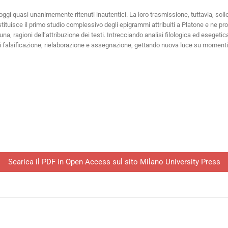
oggi quasi unanimemente ritenuti inautentici. La loro trasmissione, tuttavia, soll
costituisce il primo studio complessivo degli epigrammi attribuiti a Platone e ne
, ragioni dell’attribuzione dei testi. Intrecciando analisi filologica ed esegetica,
che di falsificazione, rielaborazione e assegnazione, gettando nuova luce su moment
Scarica il PDF in Open Access sul sito Milano University Press