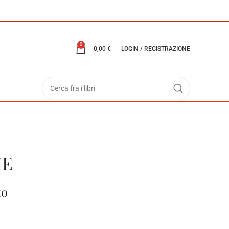
0
0,00
€
LOGIN / REGISTRAZIONE
NE
to