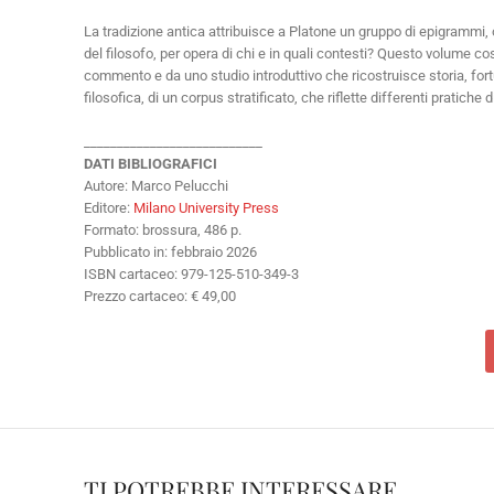
La tradizione antica attribuisce a Platone un gruppo di epigrammi, 
del filosofo, per opera di chi e in quali contesti? Questo volume 
commento e da uno studio introduttivo che ricostruisce storia, fortuna
filosofica, di un corpus stratificato, che riflette differenti prati
___________________________
DATI BIBLIOGRAFICI
Autore: Marco Pelucchi
Editore:
Milano University Press
Formato: brossura, 486 p.
Pubblicato in: febbraio 2026
ISBN cartaceo: 979-125-510-349-3
Prezzo cartaceo: € 49,00
TI POTREBBE INTERESSARE…