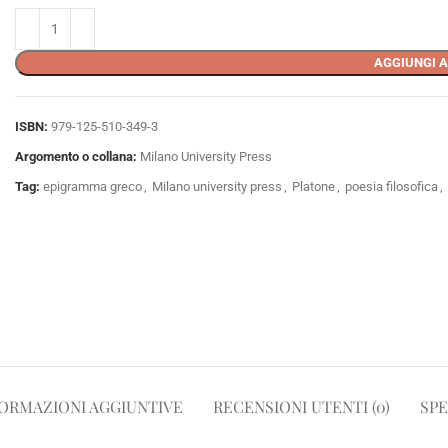
AGGIUNGI A
ISBN:
979-125-510-349-3
Argomento o collana:
Milano University Press
Tag:
epigramma greco
,
Milano university press
,
Platone
,
poesia filosofica
,
ORMAZIONI AGGIUNTIVE
RECENSIONI UTENTI (0)
SPE