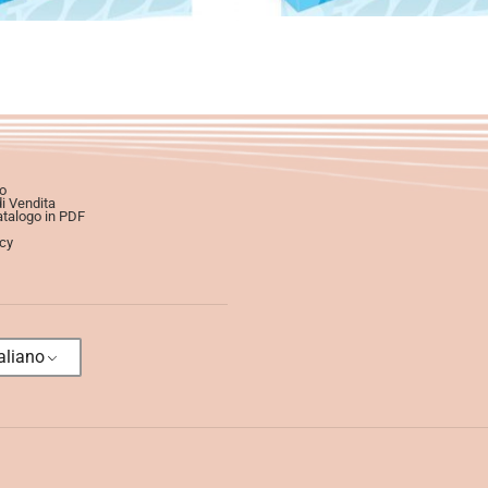
o
di Vendita
atalogo in PDF
icy
aliano