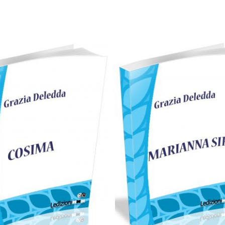
Cartaceo
eBook in eP
artaceo
eBook in ePub
0,49
€
7,90
€
0,49
€
7,90
€
Scegli
Scegli