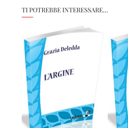
TI POTREBBE INTERESSARE…
Cartaceo
eBook in ePub
C
0,49
€
7,90
€
Scegli