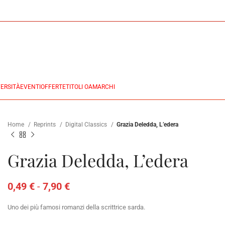
ERSITÀ
EVENTI
OFFERTE
TITOLI OA
MARCHI
Home
Reprints
Digital Classics
Grazia Deledda, L’edera
Grazia Deledda, L’edera
0,49
€
-
7,90
€
Uno dei più famosi romanzi della scrittrice sarda.