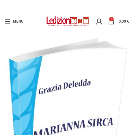
0
MENU
0,00
€