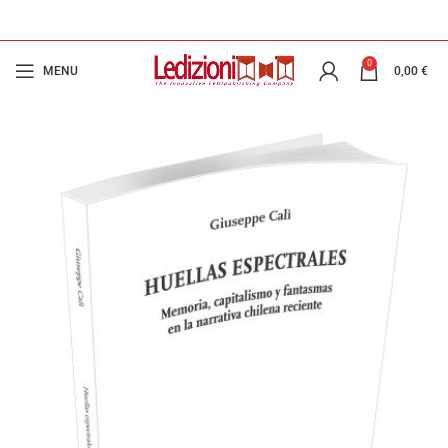
0
MENU
0,00
€