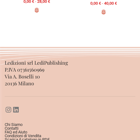
0,00
€
-
28,00
€
0,00
€
-
40,00
€
SCEGLI
SCEGLI
Ledizioni srl LediPublishing
P.IVA 07361560969
Via A. Boselli 10
20136 Milano
Chi Siamo
Contatti
FAQ ed Aiuto
Condizioni di Vendita
Scarica il catalogo in PDF