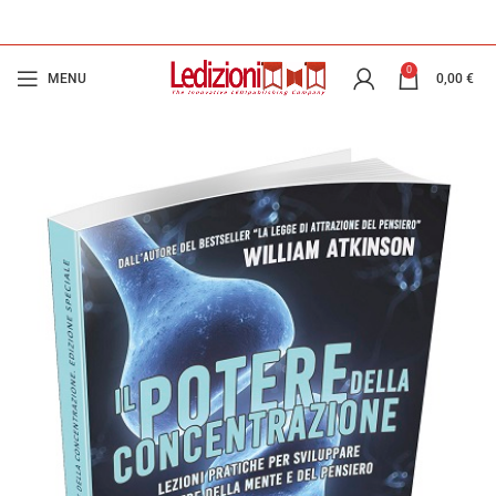
0
MENU
0,00
€