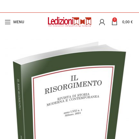
0
MENU
0,00
€