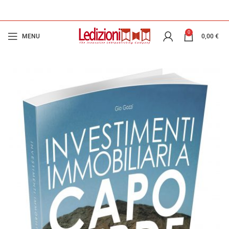
0
MENU
0,00
€