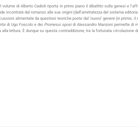
 volume di Alberto Cadioli riporta in primo piano il dibattito sulla genesi e l’
ide incontrate dal romanzo alle sue origini (dall’arretratezza del sistema editoriale 
discussioni alimentate da questioni teoriche poste dal ‘nuovo’ genere (in primis, il 
rtis
di Ugo Foscolo e dei
Promessi sposi
di Alessandro Manzoni permette di mi
la lettura. È dunque su questa contraddizione, tra la fortunata circolazione del