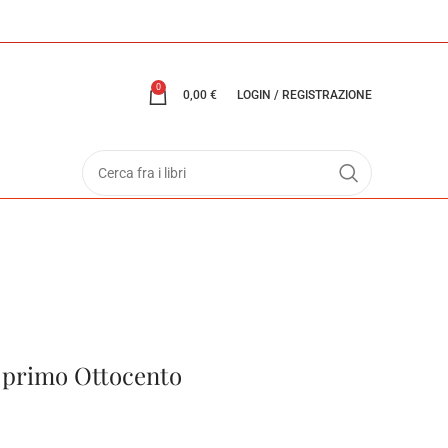
0
0,00
€
LOGIN / REGISTRAZIONE
di primo Ottocento