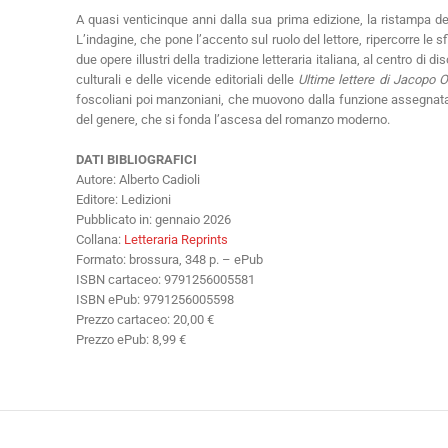
A quasi venticinque anni dalla sua prima edizione, la ristampa del
L’indagine, che pone l’accento sul ruolo del lettore, ripercorre le sf
due opere illustri della tradizione letteraria italiana, al centro di 
culturali e delle vicende editoriali delle
Ultime lettere di Jacopo O
foscoliani poi manzoniani, che muovono dalla funzione assegnata al
del genere, che si fonda l’ascesa del romanzo moderno.
DATI BIBLIOGRAFICI
Autore: Alberto Cadioli
Editore: Ledizioni
Pubblicato in: gennaio 2026
Collana:
Letteraria Reprints
Formato: brossura, 348 p. – ePub
ISBN cartaceo: 9791256005581
ISBN ePub: 9791256005598
Prezzo cartaceo: 20,00 €
Prezzo ePub: 8,99 €