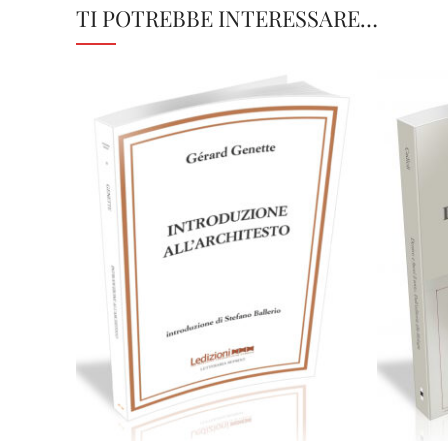
TI POTREBBE INTERESSARE…
Cartaceo
eBook in ePub
6,99
€
16,00
€
Scegli