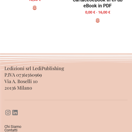
eBook in PDF
0,00
€
-
16,00
€
AGGIUNGI AL CARRELLO
SCEGLI
Ledizioni srl LediPublishing
P.IVA 07361560969
Via A. Boselli 10
20136 Milano
Chi Siamo
Contatti