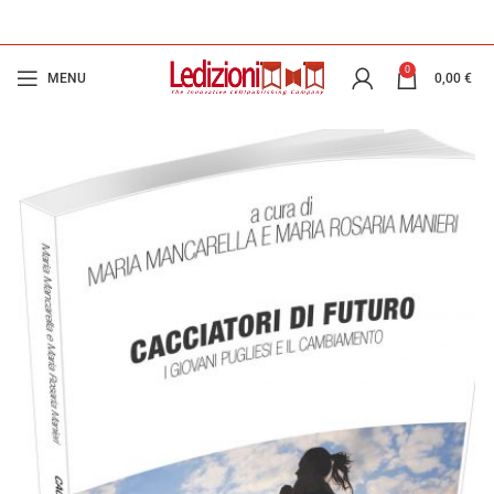
0
MENU
0,00
€