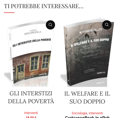
TI POTREBBE INTERESSARE…
GLI INTERSTIZI
IL WELFARE E IL
DELLA POVERTÀ
SUO DOPPIO
Interventi
Sociologia
,
Interventi
Cartaceo
eBook in ePub
18,00
€