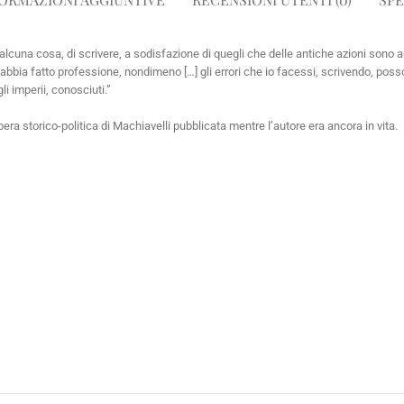
lcuna cosa, di scrivere, a sodisfazione di quegli che delle antiche azioni sono am
 abbia fatto professione, nondimeno […] gli errori che io facessi, scrivendo, pos
i imperii, conosciuti.”
 opera storico-politica di Machiavelli pubblicata mentre l’autore era ancora in vita.