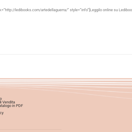
nk=”http://ledibooks.com/artedellaguerra/” style=”info”]Leggilo online su Lediboo
o
di Vendita
atalogo in PDF
icy