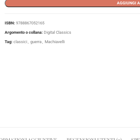
AGGIUNGI A
ISBN:
9788867052165
Argomento o collana:
Digital Classics
Tag:
classici
,
guerra
,
Machiavelli
ORMAZIONI AGGIUNTIVE
RECENSIONI UTENTI (0)
SPE