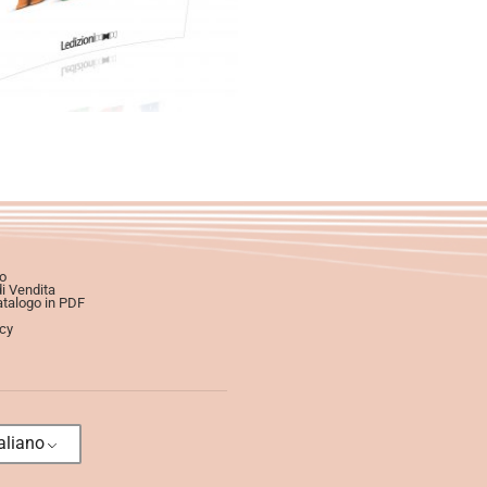
o
di Vendita
atalogo in PDF
icy
aliano