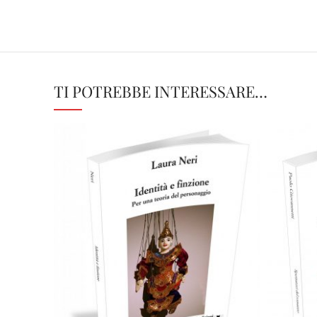
TI POTREBBE INTERESSARE…
C
18,00
€
Aggiungi al carrello