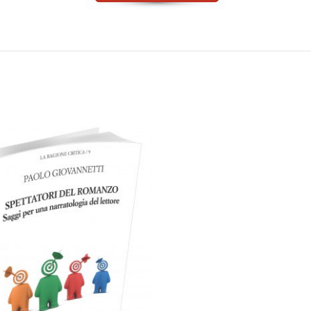
artaceo
eBook in ePub
6,99
€
22,00
€
Scegli