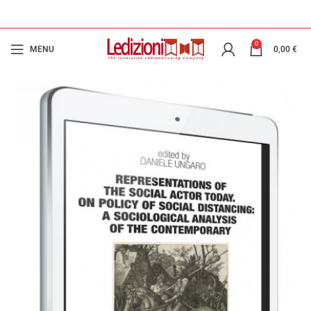
0
MENU
0,00
€