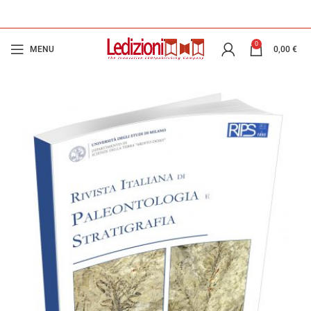
0
MENU
0,00
€