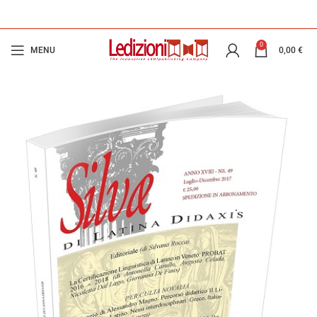
0
MENU
0,00
€