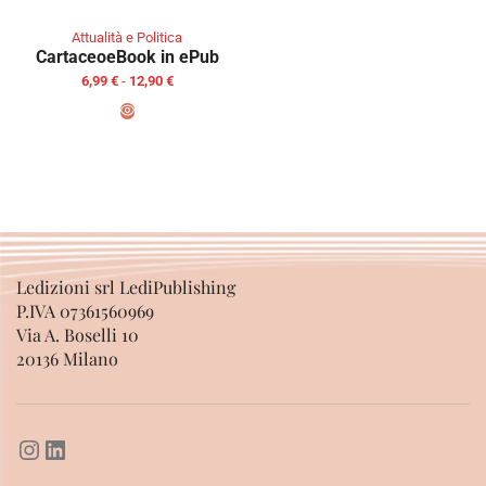
Attualità e Politica
Cartaceo
eBook in ePub
6,99
€
-
12,90
€
SCEGLI
Ledizioni srl LediPublishing
P.IVA 07361560969
Via A. Boselli 10
20136 Milano