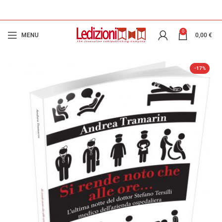
0
MENU
0,00
€
-17%