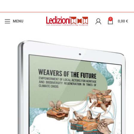
0
MENU
0,00
€