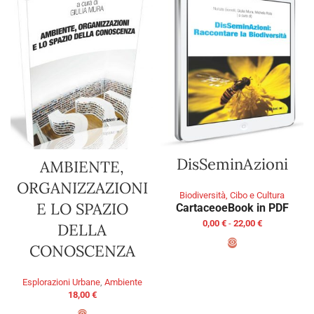
DisSeminAzioni
AMBIENTE,
ORGANIZZAZIONI
Biodiversità, Cibo e Cultura
E LO SPAZIO
Cartaceo
eBook in PDF
0,00
€
-
22,00
€
DELLA
CONOSCENZA
SCEGLI
Esplorazioni Urbane
,
Ambiente
18,00
€