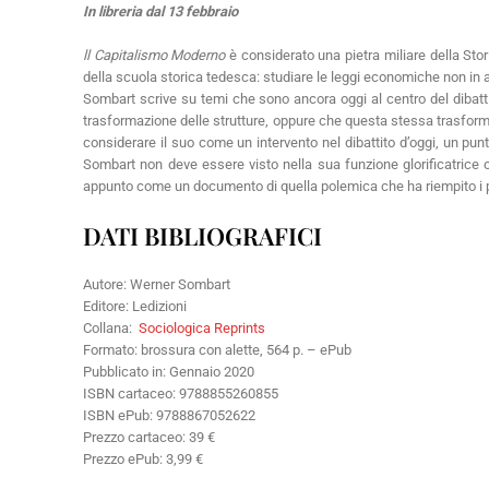
In libreria dal 13 febbraio
ll Capitalismo Moderno
è considerato una pietra miliare della Stor
della scuola storica tedesca: studiare le leggi economiche non in 
Sombart scrive su temi che sono ancora oggi al centro del dibatti
trasformazione delle strutture, oppure che questa stessa trasforma
considerare il suo come un intervento nel dibattito d’oggi, un punt
Sombart non deve essere visto nella sua funzione glorificatrice 
appunto come un documento di quella polemica che ha riempito i pri
DATI BIBLIOGRAFICI
Autore: Werner Sombart
Editore: Ledizioni
Collana:
Sociologica Reprints
Formato: brossura con alette, 564 p. – ePub
Pubblicato in: Gennaio 2020
ISBN cartaceo: 9788855260855
ISBN ePub: 9788867052622
Prezzo cartaceo: 39 €
Prezzo ePub: 3,99 €