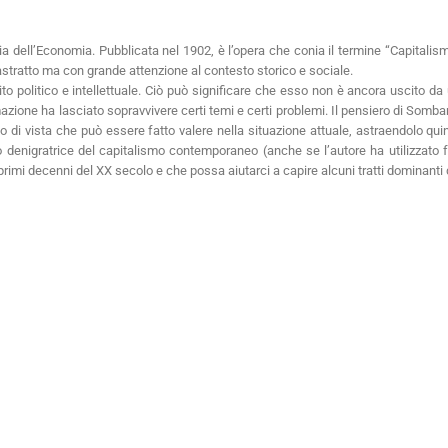
ia dell’Economia. Pubblicata nel 1902, è l’opera che conia il termine “Capitalism
astratto ma con grande attenzione al contesto storico e sociale.
to politico e intellettuale. Ciò può significare che esso non è ancora uscito d
zione ha lasciato sopravvivere certi temi e certi problemi. Il pensiero di Sombar
o di vista che può essere fatto valere nella situazione attuale, astraendolo quin
o denigratrice del capitalismo contemporaneo (anche se l’autore ha utilizzato f
mi decenni del XX secolo e che possa aiutarci a capire alcuni tratti dominanti d