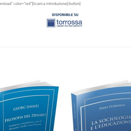
wnload” color=”red”]Scarica Introduzione[/button]