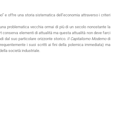
o” e offre una storia sistematica dell’economia attraverso i criteri
a una problematica vecchia ormai di più di un secolo nonostante la
t conserva elementi di attualità ma questa attualità non deve farci
di dal suo particolare orizzonte storico.
Il Capitalismo Moderno
di
requentemente i suoi scritti ai fini della polemica immediata) ma
ella società industriale.