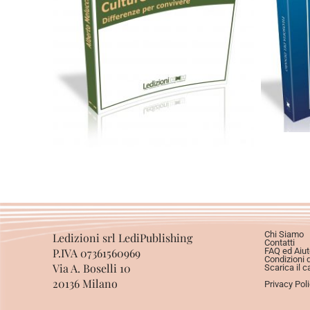
C
17,00
€
Aggiungi al carrello
Chi Siamo
Ledizioni srl LediPublishing
Contatti
P.IVA 07361560969
FAQ ed Aiut
Condizioni 
Via A. Boselli 10
Scarica il c
20136 Milano
Privacy Pol