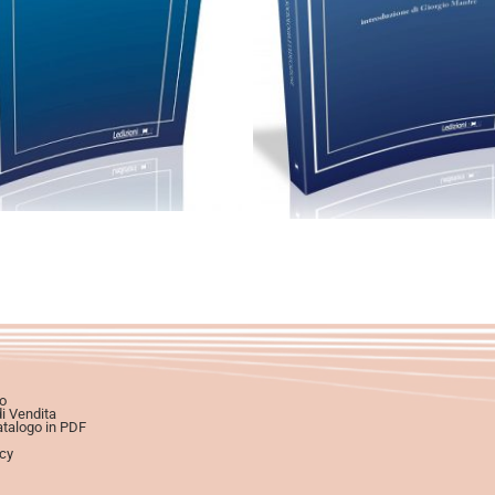
artaceo
eBook in ePub
Cartaceo
eBook in eP
3,99
€
39,00
€
6,99
€
14,00
€
Scegli
Scegli
o
di Vendita
atalogo in PDF
icy