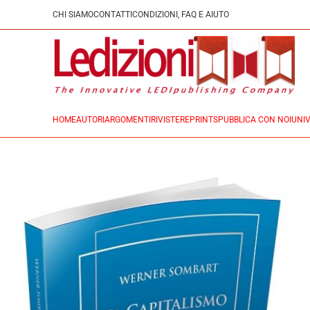
CHI SIAMO
CONTATTI
CONDIZIONI, FAQ E AIUTO
HOME
AUTORI
ARGOMENTI
RIVISTE
REPRINTS
PUBBLICA CON NOI
UNIV