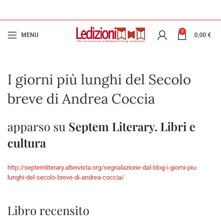
0
MENU
0,00
€
I giorni più lunghi del Secolo
breve di Andrea Coccia
apparso su
Septem Literary. Libri e
cultura
http://septemliterary.altervista.org/segnalazione-dal-blog-i-giorni-piu-
lunghi-del-secolo-breve-di-andrea-coccia/
Libro recensito