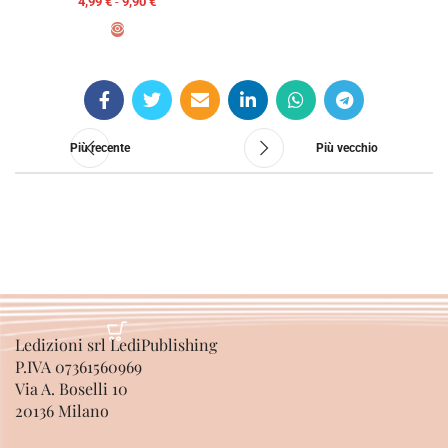
4,99
€
-
9,90
€
SCEGLI
Più recente
Più vecchio
Ledizioni srl LediPublishing
P.IVA 07361560969
Via A. Boselli 10
20136 Milano